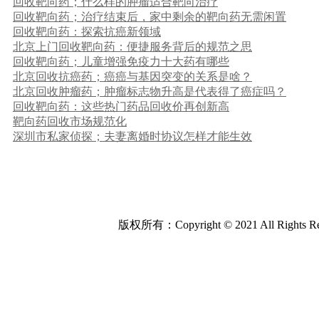
回收靶向药；什么样的肿瘤适合靶向治疗
回收靶向药；治疗结束后，家中剩余的靶向药无需闲置
回收靶向药：探索抗癌新领域
北京上门回收靶向药：便捷服务背后的规范之思
回收靶向药；儿童增强免疫力十大药有哪些
北京回收抗癌药；癌癌与基因突变的关系是啥？
北京回收肿瘤药；肿瘤标志物升高是代表得了癌症吗？
回收靶向药：这些热门药品回收价再创新高
靶向药回收市场规范化
深圳市私家侦探；夫妻离婚时协议怎样才能生效
版权所有：Copyright © 2021 All Rights Re